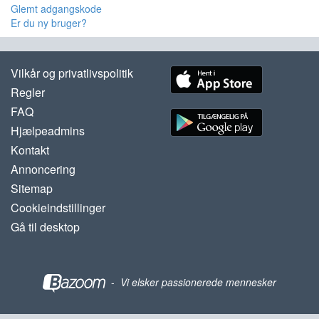
Glemt adgangskode
Er du ny bruger?
Vilkår og privatlivspolitik
Regler
FAQ
Hjælpeadmins
Kontakt
Annoncering
Sitemap
Cookieindstillinger
Gå til desktop
-
Vi elsker passionerede mennesker