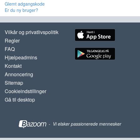
Glemt adgangskode
Er du ny bruger?
Vilkår og privatlivspolitik
Regler
FAQ
Hjælpeadmins
Kontakt
Annoncering
Sitemap
Cookieindstillinger
Gå til desktop
-
Vi elsker passionerede mennesker