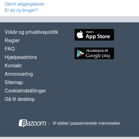
Glemt adgangskode
Er du ny bruger?
Vilkår og privatlivspolitik
Regler
FAQ
Hjælpeadmins
Kontakt
Annoncering
Sitemap
Cookieindstillinger
Gå til desktop
-
Vi elsker passionerede mennesker