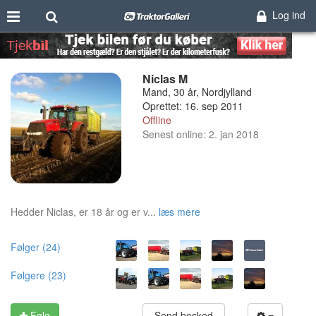
Log ind
Niclas M
Mand, 30 år, Nordjylland
Oprettet: 16. sep 2011
Offline
Senest online: 2. jan 2018
Hedder Niclas, er 18 år og er v...
læs mere
Følger (24)
Følgere (23)
Følg
Send besked