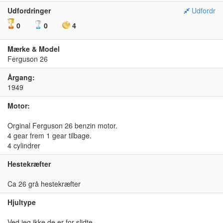
Udfordringer
Udfordr
0
0
4
Mærke & Model
Ferguson 26
Årgang:
1949
Motor:
Orginal Ferguson 26 benzin motor.
4 gear frem 1 gear tilbage.
4 cylindrer
Hestekræfter
Ca 26 grå hestekræfter
Hjultype
Ved jeg ikke de er for slidte.