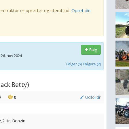
en traktor er oprettet og stemt ind.
Opret din
Følg
 26. nov 2024
Følger (5)
Følgere (2)
lack Betty)
0
0
Udfordr
,2 ltr. Benzin