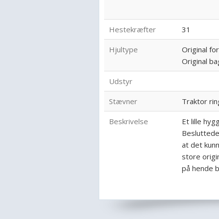
Hestekræfter
31
Hjultype
Original fo
Original ba
Udstyr
Stævner
Traktor ri
Beskrivelse
Et lille hy
Besluttede 
at det kunn
store orig
på hende bl