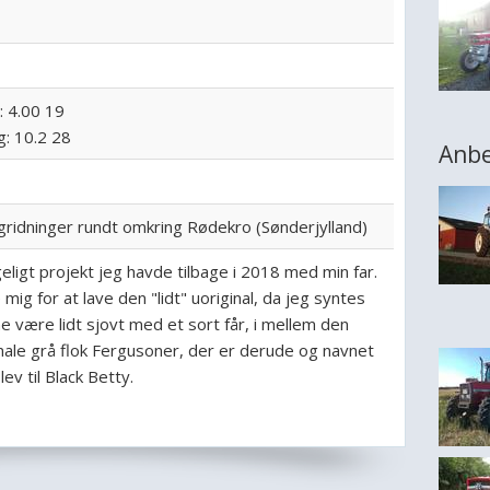
r: 4.00 19
g: 10.2 28
Anbe
ngridninger rundt omkring Rødekro (Sønderjylland)
ggeligt projekt jeg havde tilbage i 2018 med min far.
mig for at lave den "lidt" uoriginal, da jeg syntes
e være lidt sjovt med et sort får, i mellem den
inale grå flok Fergusoner, der er derude og navnet
ev til Black Betty.