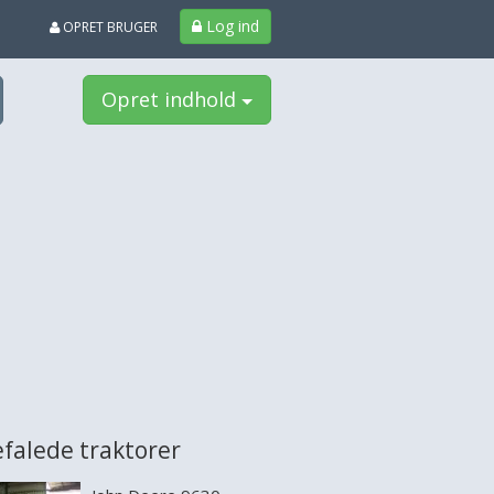
Log ind
OPRET BRUGER
Opret indhold
falede traktorer