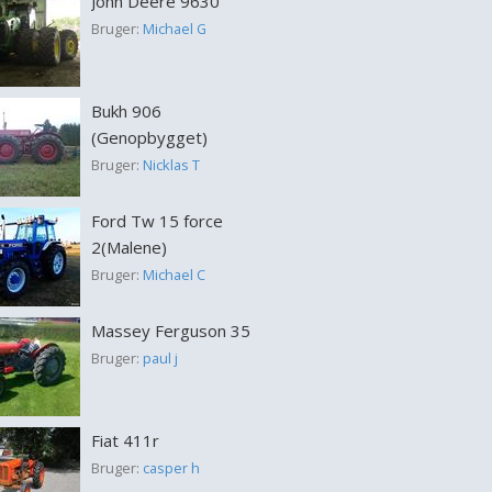
John Deere 9630
Bruger:
Michael G
Bukh 906
(Genopbygget)
Bruger:
Nicklas T
Ford Tw 15 force
2(Malene)
Bruger:
Michael C
Massey Ferguson 35
Bruger:
paul j
Fiat 411r
Bruger:
casper h