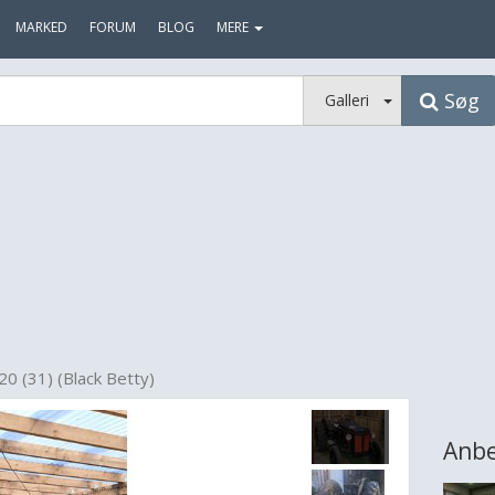
MARKED
FORUM
BLOG
MERE
Søg
Galleri
0 (31) (Black Betty)
Anbe