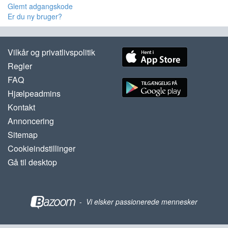
Glemt adgangskode
Er du ny bruger?
Vilkår og privatlivspolitik
Regler
FAQ
Hjælpeadmins
Kontakt
Annoncering
Sitemap
Cookieindstillinger
Gå til desktop
-
Vi elsker passionerede mennesker