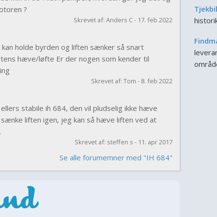
Tjekbi
otoren ?
Skrevet af: Anders C - 17. feb 2022
histor
Findm
e kan holde byrden og liften sænker så snart
leveran
agtens hæve/løfte Er der nogen som kender til
områd
ing
Skrevet af: Tom - 8. feb 2022
llers stabile ih 684, den vil pludselig ikke hæve
sænke liften igen, jeg kan så hæve liften ved at
.
Skrevet af: steffen s - 11. apr 2017
Se alle forumemner med "IH 684"