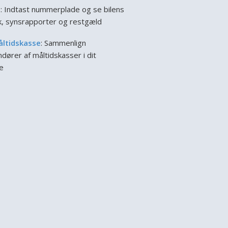
l
: Indtast nummerplade og se bilens
ik, synsrapporter og restgæld
åltidskasse
: Sammenlign
dører af måltidskasser i dit
e