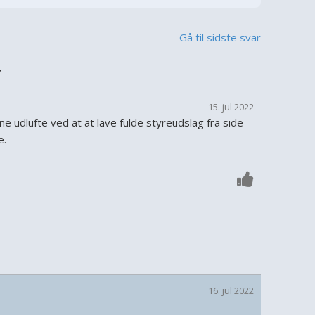
Gå til sidste svar
4
15. jul 2022
e udlufte ved at at lave fulde styreudslag fra side
e.
16. jul 2022