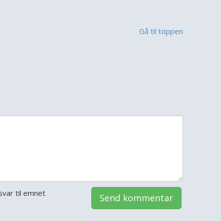
Gå til toppen
var til emnet
Send kommentar