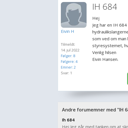
IH 684
Hej
Jeg har en IH 684 
Eivin H
hydraulikslangern
som ved om man bl
Tilmeldt:
styresystemet, hvi
14. jul 2022
Venlig hilsen
Følger: 8
Eivin Hansen.
Følgere: 4
Emner: 2
Svar: 1
Andre forumemner med "IH 6
Ih 684
Hej Jeg går med tanken om at skr