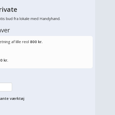
rivate
tis bud fra lokale med Handyhand.
aver
ning af lille reol
800 kr.
0 kr.
vante værktøj