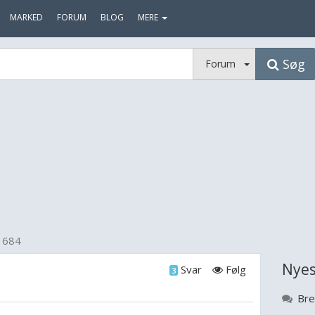
MARKED
FORUM
BLOG
MERE
Søg
Forum
 684
Nyes
Svar
Følg
3
Bre