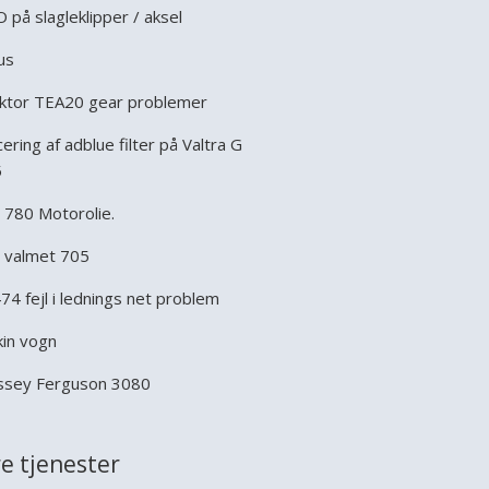
 på slagleklipper / aksel
us
ktor TEA20 gear problemer
cering af adblue filter på Valtra G
5
t 780 Motorolie.
 valmet 705
474 fejl i lednings net problem
kin vogn
sey Ferguson 3080
e tjenester