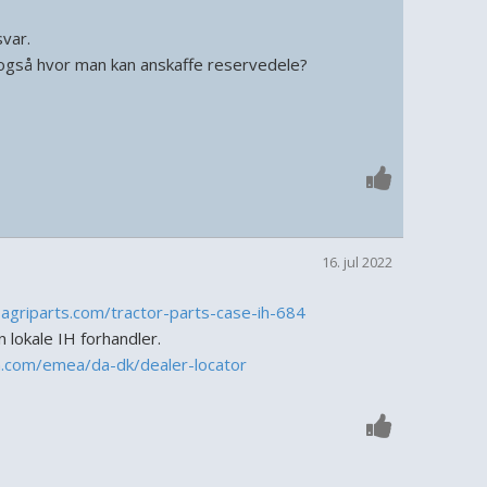
svar.
s også hvor man kan anskaffe reservedele?
16. jul 2022
agriparts.com/tractor-parts-case-ih-684
 lokale IH forhandler.
h.com/emea/da-dk/dealer-locator