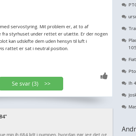
PTO
urs
med servostyring. Mit problem er, at to af
Tra
e fra styrhuset under rettet er utætte. Er der nogen
Pla
ot kan udskifte dem uden hensyn til luft i
10
s rattet er sat i neutral position.
Fia
Pto
Se svar (3) >>
Ih 
Jos
Mas
84"
Andr
ue min ih 684 lidt i pumpen, hvordan gør jeg det og