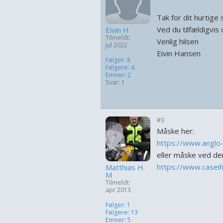
Tak for dit hurtige 
Ved du tilfældigvi
Eivin H
Tilmeldt:
Venlig hilsen
jul 2022
Eivin Hansen
Følger: 8
Følgere: 4
Emner: 2
Svar: 1
#3
Måske her:
https://www.anglo-
eller måske ved den
https://www.casei
Matthias H.
M
Tilmeldt:
apr 2013
Følger: 1
Følgere: 13
Emner: 5