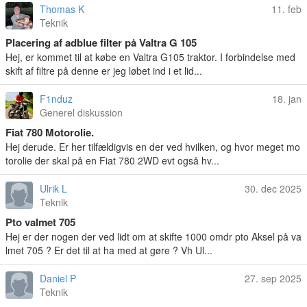
Thomas K
11. feb
Teknik
Placering af adblue filter på Valtra G 105
Hej, er kommet til at købe en Valtra G105 traktor. I forbindelse med
skift af filtre på denne er jeg løbet ind i et lid...
F1nduz
18. jan
Generel diskussion
Fiat 780 Motorolie.
Hej derude. Er her tilfældigvis en der ved hvilken, og hvor meget mo
torolie der skal på en Fiat 780 2WD evt også hv...
Ulrik L
30. dec 2025
Teknik
Pto valmet 705
Hej er der nogen der ved lidt om at skifte 1000 omdr pto Aksel på va
lmet 705 ? Er det til at ha med at gøre ? Vh Ul...
Daniel P
27. sep 2025
Teknik