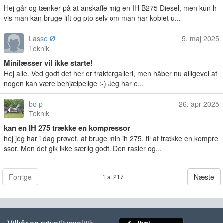
Hej går og tænker på at anskaffe mig en IH B275 Diesel, men kun h
vis man kan bruge lift og pto selv om man har koblet u...
Lasse Ø
5. maj 2025
Teknik
Minilæsser vil ikke starte!
Hej alle. Ved godt det her er traktorgalleri, men håber nu alligevel at
nogen kan være behjælpelige :-) Jeg har e...
bo p
26. apr 2025
Teknik
kan en IH 275 trække en kompressor
hej jeg har i dag prøvet, at bruge min ih 275, til at trække en kompre
ssor. Men det gik ikke særlig godt. Den rasler og...
Forrige
Næste
1 af 217
Vilkår og privatlivspolitik