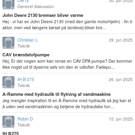
Ole G
30. jun 2025
Generel diskussion
John Deere 2130 bremser bliver varme
Hej - vi har en John Deere 2130 (med den gamle motorhjelm) - fin tr
aktor, men ved længere kørsel på landevej bliver bre...
Christian L
29. jun 2025
Teknik
CAV brændstofpumpe
Hej, Er der nogen som kan rense en CAV DPA pumpe? Der kommer
ikke noget ud til dyserne selv om den er udluftet. Fødepu...
IH B 275
26. jun 2025
Teknik
A-Ramme med hydraulik til flytning af vandmaskine
Jeg mangler inspiration til en A-Ramme med hydraulik så jeg kan st
å uden ved vandmaskinen og betjene de hydrauliske fun...
Robin D
15. jun 2025
Teknik
IH B275