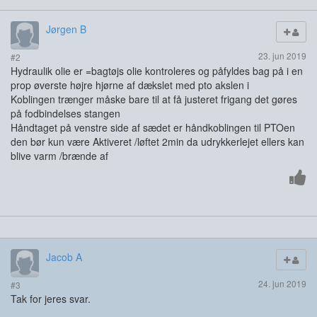
Jørgen B
23. jun 2019
#2
Hydraulik olie er =bagtøjs olie kontroleres og påfyldes bag på i en
prop øverste højre hjørne af dækslet med pto akslen i
Koblingen trænger måske bare til at få justeret frigang det gøres
på fodbindelses stangen
Håndtaget på venstre side af sædet er håndkoblingen til PTOen
den bør kun være Aktiveret /løftet 2min da udrykkerlejet ellers kan
blive varm /brænde af
Jacob A
24. jun 2019
#3
Tak for jeres svar.