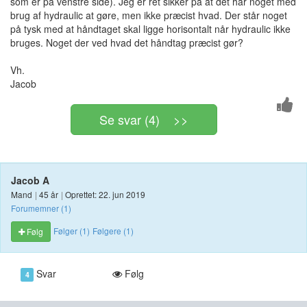
som er på venstre side). Jeg er ret sikker på at det har noget med
brug af hydraulic at gøre, men ikke præcist hvad. Der står noget
på tysk med at håndtaget skal ligge horisontalt når hydraulic ikke
bruges. Noget der ved hvad det håndtag præcist gør?
Vh.
Jacob
Se svar (4) >>
Jacob A
Mand
|
45 år
|
Oprettet: 22. jun 2019
Forumemner (1)
Følger (1)
Følgere (1)
Følg
Svar
Følg
4