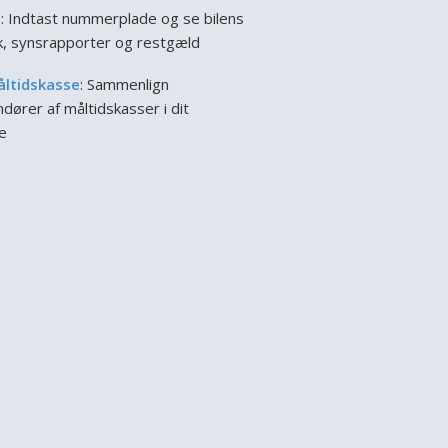
l
: Indtast nummerplade og se bilens
ik, synsrapporter og restgæld
åltidskasse
: Sammenlign
dører af måltidskasser i dit
e