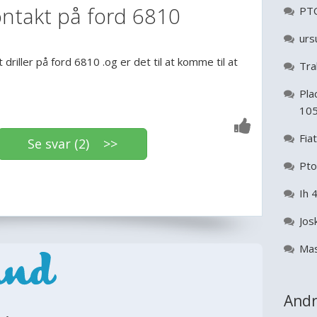
ontakt på ford 6810
PTO
urs
 driller på ford 6810 .og er det til at komme til at
Tra
Pla
10
Fia
Se svar (2) >>
Pto
Ih 
Jos
Mas
Andr