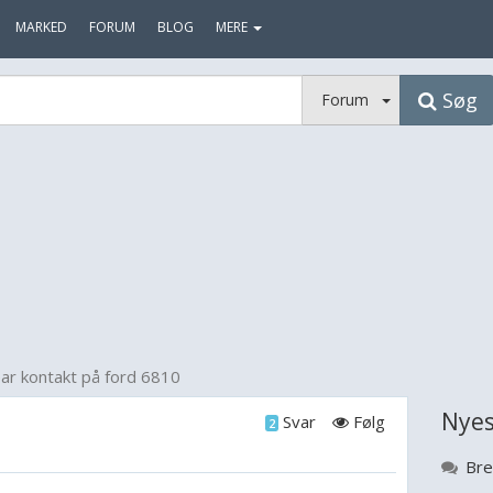
MARKED
FORUM
BLOG
MERE
Søg
Forum
ear kontakt på ford 6810
Nyes
Svar
Følg
2
Bre