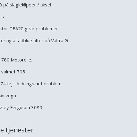
 på slagleklipper / aksel
us
ktor TEA20 gear problemer
cering af adblue filter på Valtra G
5
t 780 Motorolie.
 valmet 705
474 fejl i lednings net problem
kin vogn
sey Ferguson 3080
e tjenester