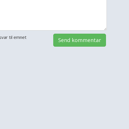
var til emnet
Send kommentar