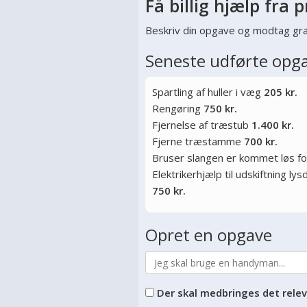
Få billig hjælp fra p
Beskriv din opgave og modtag gra
Seneste udførte opg
Spartling af huller i væg
205 kr.
Rengøring
750 kr.
Fjernelse af træstub
1.400 kr.
Fjerne træstamme
700 kr.
Bruser slangen er kommet løs f
Elektrikerhjælp til udskiftning l
750 kr.
Opret en opgave
Der skal medbringes det rele