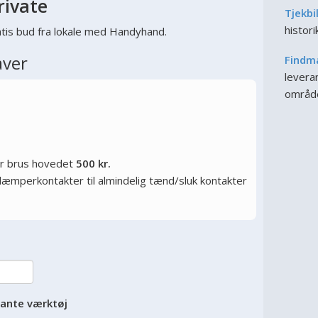
rivate
Tjekbi
histor
tis bud fra lokale med Handyhand.
aver
Findm
leveran
områd
or brus hovedet
500 kr.
ysdæmperkontakter til almindelig tænd/sluk kontakter
vante værktøj