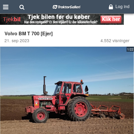
Log ind
Volvo BM T 700 [Ejer]
21. sep 2023
4.552 visninger
1/22