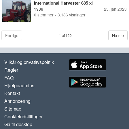
International Harvester 685 xl
1986
25. jan 2023
0
stemmer
- 3.186 visninger
Forrige
Næste
1 af 129
Vilkår og privatlivspolitik
Regler
FAQ
Hjælpeadmins
Kontakt
Annoncering
Sitemap
Cookieindstillinger
Gå til desktop