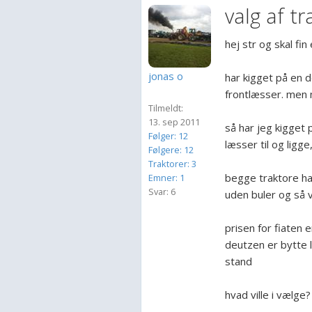
valg af tr
hej str og skal fi
jonas o
har kigget på en 
frontlæsser. men 
Tilmeldt:
13. sep 2011
så har jeg kigget
Følger: 12
læsser til og ligg
Følgere: 12
Traktorer: 3
begge traktore ha
Emner: 1
Svar: 6
uden buler og så v
prisen for fiaten
deutzen er bytte 
stand
hvad ville i vælge?