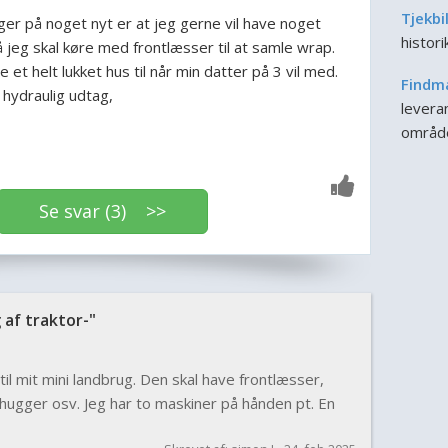
Tjekbi
gger på noget nyt er at jeg gerne vil have noget
histor
nå jeg skal køre med frontlæsser til at samle wrap.
 et helt lukket hus til når min datter på 3 vil med.
Findm
hydraulig udtag,
leveran
områd
Se svar (3) >>
af traktor-"
til mit mini landbrug. Den skal have frontlæsser,
ishugger osv. Jeg har to maskiner på hånden pt. En