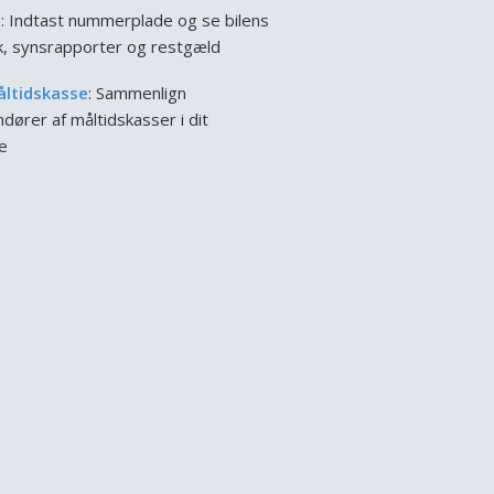
l
: Indtast nummerplade og se bilens
ik, synsrapporter og restgæld
åltidskasse
: Sammenlign
dører af måltidskasser i dit
e