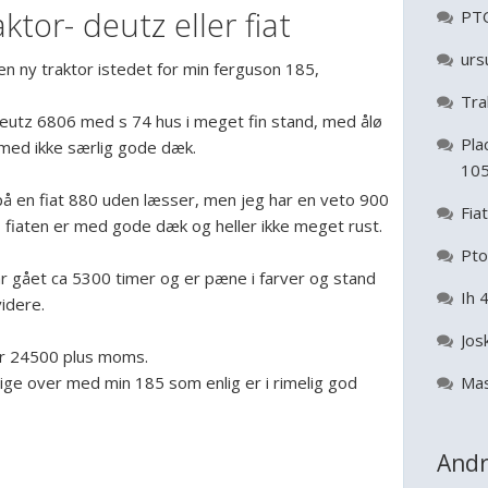
aktor- deutz eller fiat
PTO
urs
n en ny traktor istedet for min ferguson 185,
Tra
deutz 6806 med s 74 hus i meget fin stand, med ålø
Pla
med ikke særlig gode dæk.
10
 på en fiat 880 uden læsser, men jeg har en veto 900
Fia
e, fiaten er med gode dæk og heller ikke meget rust.
Pto
r gået ca 5300 timer og er pæne i farver og stand
Ih 
idere.
Jos
 er 24500 plus moms.
lige over med min 185 som enlig er i rimelig god
Mas
Andr