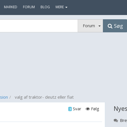
MARKED
FORUM
BLOG
MERE
Søg
Forum
sion
valg af traktor- deutz eller fiat
Nyes
Svar
Følg
3
Bre