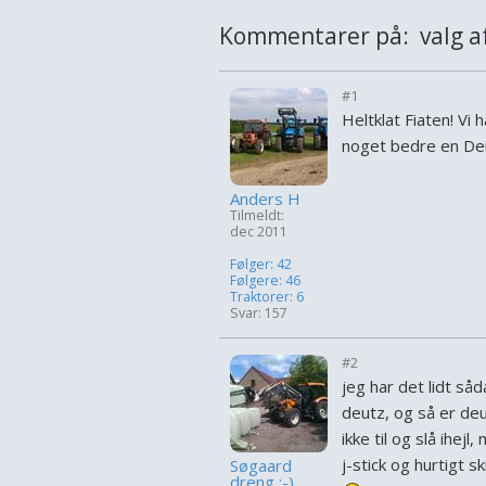
Kommentarer på: valg af 
#1
Heltklat Fiaten! Vi 
noget bedre en De
Anders H
Tilmeldt:
dec 2011
Følger: 42
Følgere: 46
Traktorer: 6
Svar: 157
#2
jeg har det lidt såda
deutz, og så er deu
ikke til og slå ihe
j-stick og hurtigt sk
Søgaard
dreng :-)