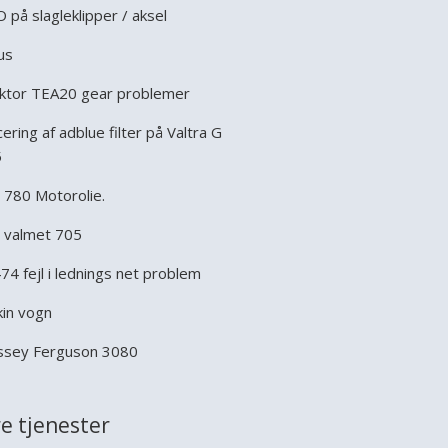
 på slagleklipper / aksel
us
ktor TEA20 gear problemer
cering af adblue filter på Valtra G
5
t 780 Motorolie.
 valmet 705
474 fejl i lednings net problem
kin vogn
sey Ferguson 3080
e tjenester