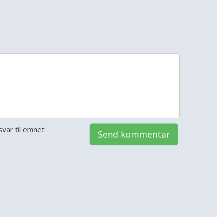
var til emnet
Send kommentar